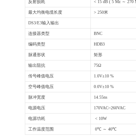
反射损耗
< 15 dB ( 5 Mz ～ 270 
最大均衡电缆长度
> 250米
DS3/E3输入输出
连接器类型
BNC
编码类型
HDB3
脉通形状
矩形
输出阻抗
75Ω
传号峰值电压
1.0V±10 %
空号峰值电压
0.0V±10 %
脉冲宽度
14.55ns
电源电压
170VAC~260VAC
电源功耗
< 10W
工作温度范围
0℃ ～ 40℃