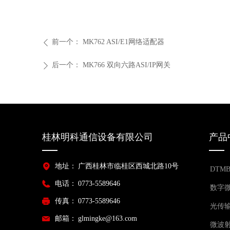
前一个：
MK762 ASI/E1网络适配器
ꄴ
后一个：
MK766 双向六路ASI/IP网关
ꄲ
桂林明科通信设备有限公司
产品
地址：
广西桂林市临桂区西城北路10号
DTM
电话：
0773-5589646
数字
传真：
0773-5589646
光传
邮箱：
glmingke@163.com
微波