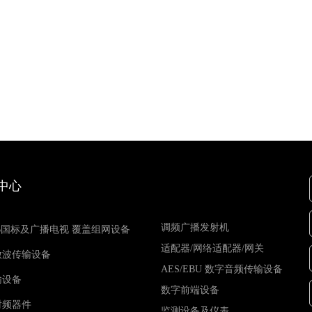
中心
调频广播发射机
B国标及广播电视 覆盖组网设备
适配器/网络适配器/网关
微波传输设备
AES/EBU 数字音频传输设备
输设备
数字前端设备
射频器件
监测设备及仪表