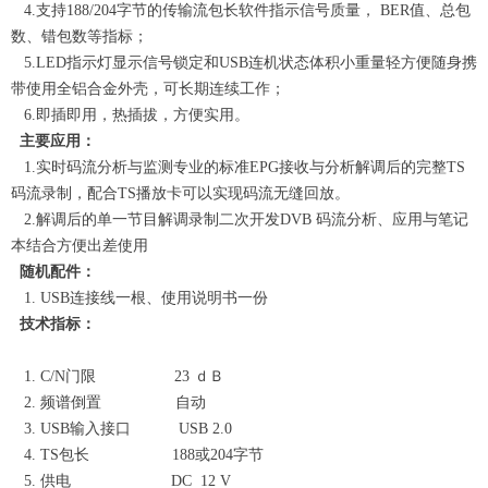
4.支持188/204字节的传输流包长软件指示信号质量， BER值、总包
数、错包数等指标；
5.LED指示灯显示信号锁定和USB连机状态体积小重量轻方便随身携
带使用全铝合金外壳，可长期连续工作；
6.即插即用，热插拔，方便实用。
主要应用：
1.实时码流分析与监测专业的标准EPG接收与分析解调后的完整TS
码流录制，配合TS播放卡可以实现码流无缝回放。
2.解调后的单一节目解调录制二次开发DVB 码流分析、应用与笔记
本结合方便出差使用
随机配件：
1. USB连接线一根、使用说明书一份
技术指标：
1. C/N门限 23 ｄＢ
2. 频谱倒置 自动
3. USB输入接口 USB 2.0
4. TS包长 188或204字节
5. 供电 DC 12 V