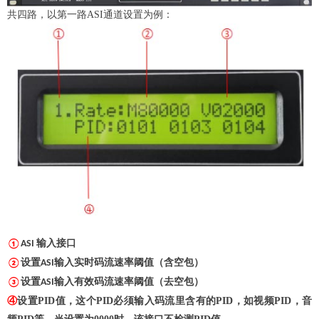
共四路，以第一路
ASI通道设置为例：
输入接口
①
ASI
设置
输入实时码流速率阈值（含空包）
②
ASI
设置
输入有效码流速率阈值（去空包）
③
ASI
④
设置
PID
值，这个
PID
必须输入码流里含有的
PID
，如视频
PID
，音