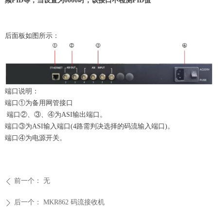
频
PID
等，当设置为
0000
时，该接口不检测
PID
值
后面板如图所示：
端口说明：
端口①为备用网管接口
端口②、③、④为
ASI
输出端口。
端口③为
ASI
输入端口
(4
路需判决选择的码流输入端口
)
。
端口④为电源开关。
前一个：
无
ꄴ
后一个：
MKR862 码流接收机
ꄲ