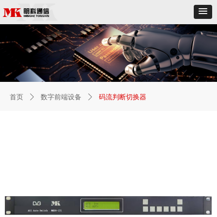
首页
ꄲ
数字前端设备
ꄲ
码流判断切换器